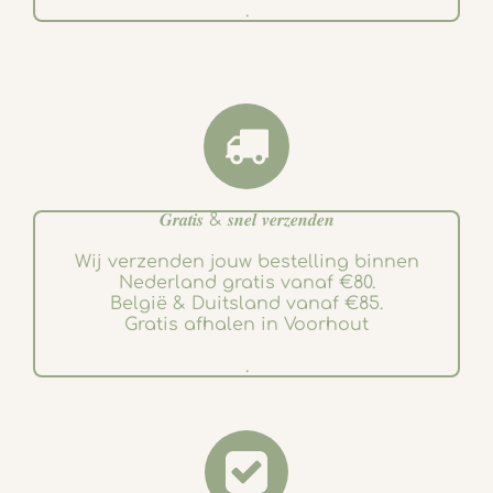
.
𝑮𝒓𝒂𝒕𝒊𝒔 & 𝒔𝒏𝒆𝒍 𝒗𝒆𝒓𝒛𝒆𝒏𝒅𝒆𝒏
Wij verzenden jouw bestelling binnen
Nederland gratis vanaf €80.
België & Duitsland vanaf €85.
Gratis afhalen in Voorhout
.