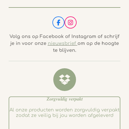
F
I
a
n
c
s
Volg ons op Facebook of Instagram of schrijf
e
t
je in voor onze
nieuwsbrief
om op de hoogte
b
a
te blijven.
o
g
o
r
k
a
m
𝒁𝒐𝒓𝒈𝒗𝒖𝒍𝒅𝒊𝒈 𝒗𝒆𝒓𝒑𝒂𝒌𝒕
Al onze producten worden zorgvuldig verpakt
zodat ze veilig bij jou worden afgeleverd