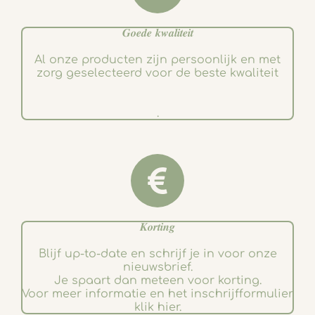
𝑮𝒐𝒆𝒅𝒆 𝒌𝒘𝒂𝒍𝒊𝒕𝒆𝒊𝒕
Al onze producten zijn persoonlijk en met
zorg geselecteerd voor de beste kwaliteit
.
𝑲𝒐𝒓𝒕𝒊𝒏𝒈
Blijf up-to-date en schrijf je in voor onze
nieuwsbrief.
Je spaart dan meteen voor korting.
Voor meer informatie en het inschrijfformulier
klik hier.