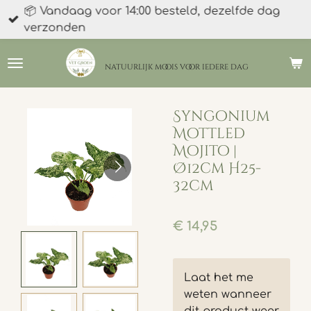
📦 Vandaag voor 14:00 besteld, dezelfde dag
Ga
verzonden
direct
naar
de
natuurlijk moois
voor iedere dag
hoofdinhoud
Syngonium
Mottled
Mojito |
Ø12cm H25-
32cm
€ 14,95
Laat het me
weten wanneer