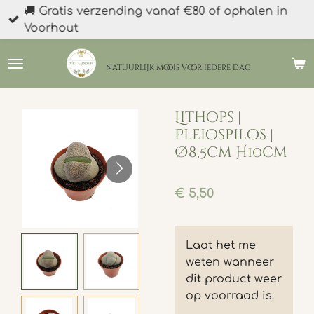
🚚 Gratis verzending vanaf €80 of ophalen in
Ga
Voorhout
direct
naar
de
natuurlijk moois
voor iedere dag
hoofdinhoud
Lithops |
Pleiospilos |
Ø8,5cm H10cm
€ 5,50
Laat het me
weten wanneer
dit product weer
op voorraad is.