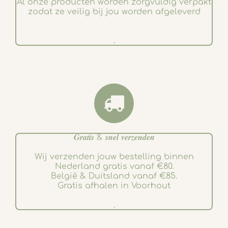
Al onze producten worden zorgvuldig verpakt
zodat ze veilig bij jou worden afgeleverd
.
𝑮𝒓𝒂𝒕𝒊𝒔 & 𝒔𝒏𝒆𝒍 𝒗𝒆𝒓𝒛𝒆𝒏𝒅𝒆𝒏
Wij verzenden jouw bestelling binnen
Nederland gratis vanaf €80.
België & Duitsland vanaf €85.
Gratis afhalen in Voorhout
.