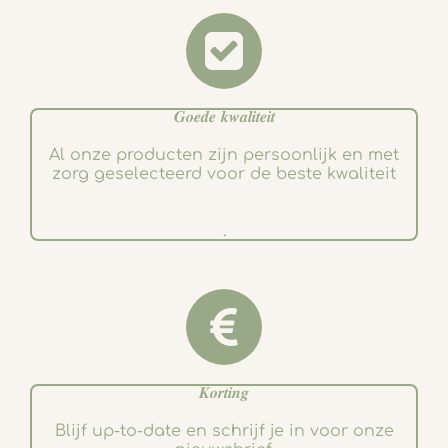
𝑮𝒐𝒆𝒅𝒆 𝒌𝒘𝒂𝒍𝒊𝒕𝒆𝒊𝒕
Al onze producten zijn persoonlijk en met
zorg geselecteerd voor de beste kwaliteit
.
𝑲𝒐𝒓𝒕𝒊𝒏𝒈
Blijf up-to-date en schrijf je in voor onze