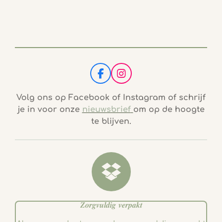
F
I
a
n
c
s
Volg ons op Facebook of Instagram of schrijf
e
t
je in voor onze
nieuwsbrief
om op de hoogte
b
a
te blijven.
o
g
o
r
k
a
m
𝒁𝒐𝒓𝒈𝒗𝒖𝒍𝒅𝒊𝒈 𝒗𝒆𝒓𝒑𝒂𝒌𝒕