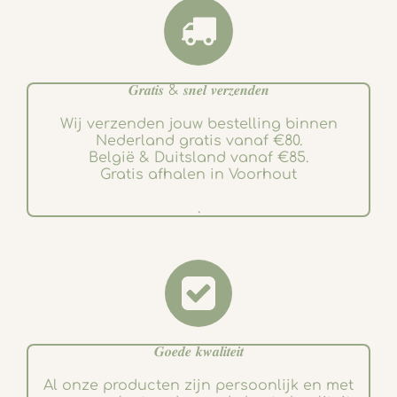
𝑮𝒓𝒂𝒕𝒊𝒔 & 𝒔𝒏𝒆𝒍 𝒗𝒆𝒓𝒛𝒆𝒏𝒅𝒆𝒏
Wij verzenden jouw bestelling binnen
Nederland gratis vanaf €80.
België & Duitsland vanaf €85.
Gratis afhalen in Voorhout
.
𝑮𝒐𝒆𝒅𝒆 𝒌𝒘𝒂𝒍𝒊𝒕𝒆𝒊𝒕
Al onze producten zijn persoonlijk en met