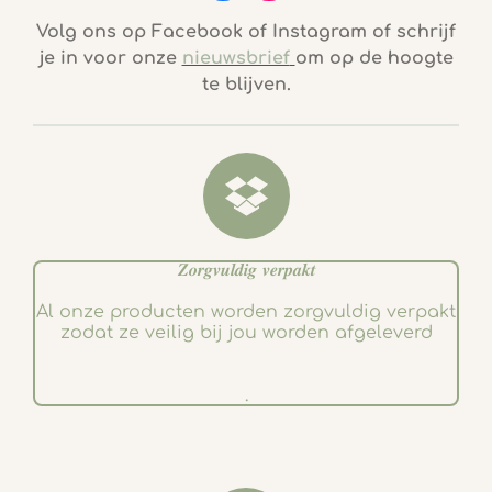
a
n
c
s
Volg ons op Facebook of Instagram of schrijf
e
t
je in voor onze
nieuwsbrief
om op de hoogte
b
a
te blijven.
o
g
o
r
k
a
m
𝒁𝒐𝒓𝒈𝒗𝒖𝒍𝒅𝒊𝒈 𝒗𝒆𝒓𝒑𝒂𝒌𝒕
Al onze producten worden zorgvuldig verpakt
zodat ze veilig bij jou worden afgeleverd
.