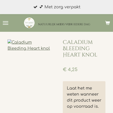
Ga
💕 Met zorg verpakt
direct
naar
de
natuurlijk moois
voor iedere dag
hoofdinhoud
Caladium
Bleeding
Heart knol
€ 4,25
Laat het me
weten wanneer
dit product weer
op voorraad is.