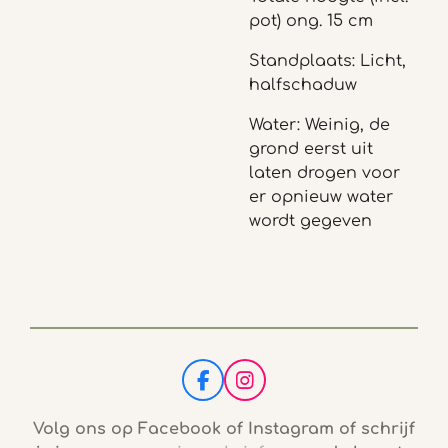
pot) ong. 15 cm
Standplaats: Licht,
halfschaduw
Water: Weinig, de
grond eerst uit
laten drogen voor
er opnieuw water
wordt gegeven
F
I
a
n
c
s
Volg ons op Facebook of Instagram of schrijf
e
t