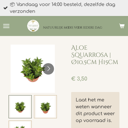
📦 Vandaag voor 14:00 besteld, dezelfde dag
Ga
verzonden
direct
naar
de
natuurlijk moois
voor iedere dag
hoofdinhoud
Aloe
Squarrosa |
Ø10,5cm H15cm
€ 3,50
Laat het me
weten wanneer
dit product weer
op voorraad is.