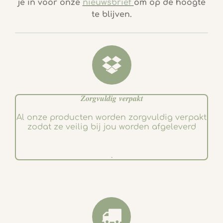
je in voor onze
nieuwsbrief
om op de hoogte
b
a
te blijven.
o
g
o
r
k
a
m
𝒁𝒐𝒓𝒈𝒗𝒖𝒍𝒅𝒊𝒈 𝒗𝒆𝒓𝒑𝒂𝒌𝒕
Al onze producten worden zorgvuldig verpakt
zodat ze veilig bij jou worden afgeleverd
.