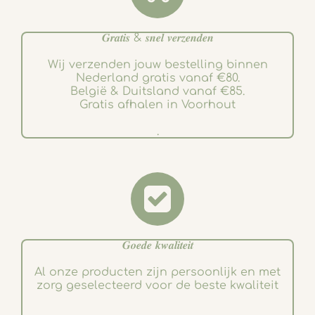
𝑮𝒓𝒂𝒕𝒊𝒔 & 𝒔𝒏𝒆𝒍 𝒗𝒆𝒓𝒛𝒆𝒏𝒅𝒆𝒏
Wij verzenden jouw bestelling binnen
Nederland gratis vanaf €80.
België & Duitsland vanaf €85.
Gratis afhalen in Voorhout
.
𝑮𝒐𝒆𝒅𝒆 𝒌𝒘𝒂𝒍𝒊𝒕𝒆𝒊𝒕
Al onze producten zijn persoonlijk en met
zorg geselecteerd voor de beste kwaliteit